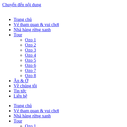
Chuyển đến nội dung
Trang chủ
Vé tham quan & vui chơi
Nhà hàng rừng xanh
Tour
Ozo 1
Ozo 2
Ozo 3
Ozo 4
Ozo 5
Ozo 6
Ozo 7
Ozo 8
Ăn & Ở
Về chúng tôi
Tin tức
Liên hệ
Trang chủ
Vé tham quan & vui chơi
Nhà hàng rừng xanh
Tour
Ozo 1