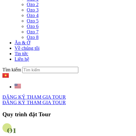
Ozo 2
Ozo 3
Ozo 4
Ozo 5
Ozo 6
Ozo 7
Ozo 8
Ăn & Ở
Về chúng tôi
Tin tức
Liên hệ
Tìm kiếm
ĐĂNG KÝ THAM GIA TOUR
ĐĂNG KÝ THAM GIA TOUR
Quy trình đặt Tour