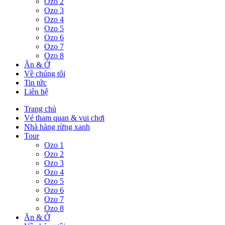
Ozo 2
Ozo 3
Ozo 4
Ozo 5
Ozo 6
Ozo 7
Ozo 8
Ăn & Ở
Về chúng tôi
Tin tức
Liên hệ
Trang chủ
Vé tham quan & vui chơi
Nhà hàng rừng xanh
Tour
Ozo 1
Ozo 2
Ozo 3
Ozo 4
Ozo 5
Ozo 6
Ozo 7
Ozo 8
Ăn & Ở