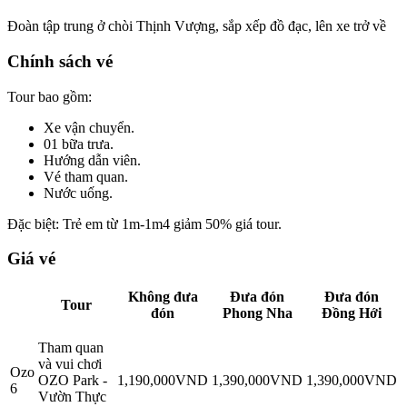
Đoàn tập trung ở chòi Thịnh Vượng, sắp xếp đồ đạc, lên xe trở về
Chính sách vé
Tour bao gồm:
Xe vận chuyển.
01 bữa trưa.
Hướng dẫn viên.
Vé tham quan.
Nước uống.
Đặc biệt:
Trẻ em từ
1m-1m4 giảm 50% giá tour.
Giá vé
Không đưa
Đưa đón
Đưa đón
Tour
đón
Phong Nha
Đồng Hới
Tham quan
và vui chơi
Ozo
OZO Park -
1,190,000VND
1,390,000VND
1,390,000VND
6
Vườn Thực